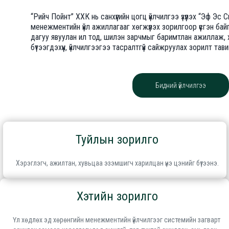
“Рийч Пойнт” ХХК нь санхүүгийн цогц үйлчилгээ үзүүлэх “Эф Э
менежментийн үйл ажиллагааг хөгжүүлэх зорилгоор үүсгэн бай
дагуу явуулан ил тод, шилэн зарчмыг баримтлан ажиллаж, ха
бүтээгдэхүүн, үйлчилгээгээ тасралтгүй сайжруулах зорилт та
Бидний үйлчилгээ
Туйлын зорилго
Хэрэглэгч, ажилтан, хувьцаа эзэмшигч харилцан үнэ цэнийг бүтээнэ.
Хэтийн зорилго
Үл хөдлөх эд хөрөнгийн менежментийн үйлчилгээг системийн загварт