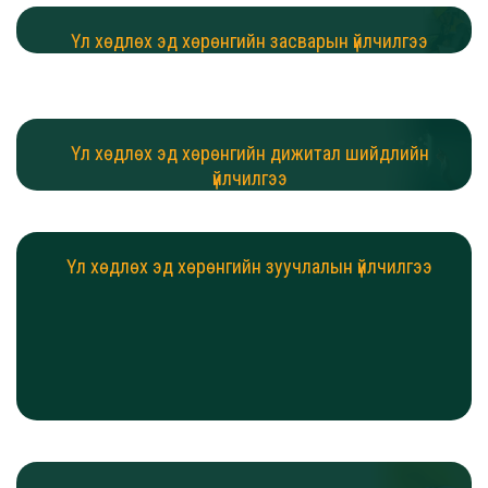
Үл хөдлөх эд хөрөнгийн засварын үйлчилгээ
Үл хөдлөх эд хөрөнгийн дижитал шийдлийн
үйлчилгээ
Үл хөдлөх эд хөрөнгийн зуучлалын үйлчилгээ