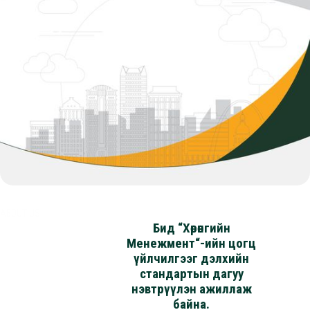
ABOUT US
Бид “Хөрөнгийн
Менежмент“-ийн цогц
үйлчилгээг дэлхийн
стандартын дагуу
нэвтрүүлэн ажиллаж
байна.