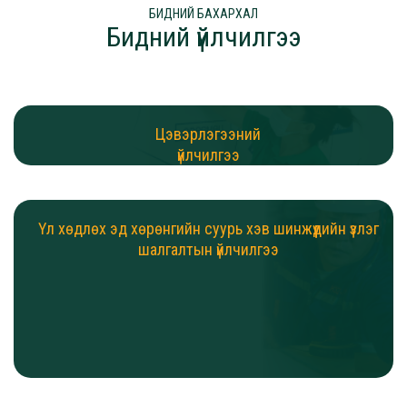
БИДНИЙ БАХАРХАЛ
Бидний үйлчилгээ
Цэвэрлэгээний
үйлчилгээ
Үл хөдлөх эд хөрөнгийн суурь хэв шинжүүдийн үзлэг
шалгалтын үйлчилгээ