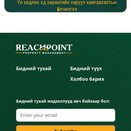
Үл хөдлөх эд хөрөнгийн харуул хамгаалалтын
үйлчилгээ
Бидний тухай
Бидний түүх
Холбоо барих
Бидний тухай мэдээллүүд авч байхаар бол: