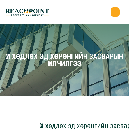
ҮЛ ХӨДЛӨХ ЭД ХӨРӨНГИЙН ЗАСВАРЫН
ҮЙЛЧИЛГЭЭ
Үл хөдлөх эд хөрөнгийн засв