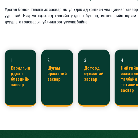
Урсгал болон төлөвлөгөөт их засвар нь үл хөдлөх эд хөрөнгийн үнэ цэнийг хэв
үүрэгтэй. Бид үл хөдлөх эд хөрөнгийн үндсэн бүтээц, инженерийн шуг
дуудлагат засварын үйлчилгээг үзүүлж байна.
1
2
3
4
Барилгын
Шугам
Дотоод
Нийтий
үндсэн
сүлжээний
сүлжээний
эзэмшл
бүтээцийн
засвар
засвар
талбайн
засвар
тохижи
засвар