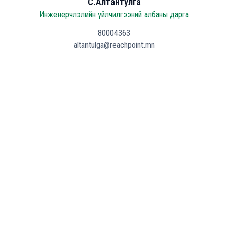
С.Алтантулга
Инженерчлэлийн үйлчилгээний албаны дарга
80004363
altantulga@reachpoint.mn