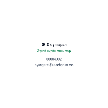
Ж.Оюунгэрэл
Хүний нөөцийн менежер
80004302
oyungerel@reachpoint.mn