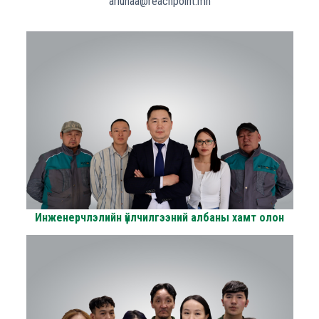
ariunaa@reachpoint.mn
Инженерчлэлийн үйлчилгээний албаны хамт олон