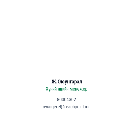
Ж.Оюунгэрэл
Хүний нөөцийн менежер
80004302
oyungerel@reachpoint.mn