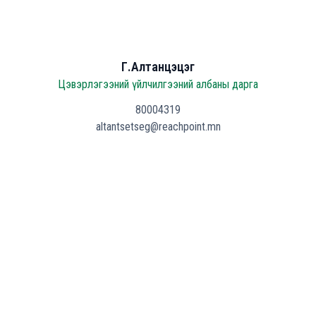
Г.Алтанцэцэг
Цэвэрлэгээний үйлчилгээний албаны дарга
80004319
altantsetseg@reachpoint.mn