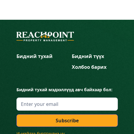
Бидний тухай
Бидний түүх
Холбоо барих
Бидний тухай мэдээллүүд авч байхаар бол:
И-мэйлээ бүртгүүлнэ үү.