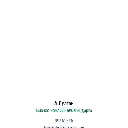
А.Булган
Бизнес хөгжлийн албаны дарга
99161616
bulgan@reachpoint.mn